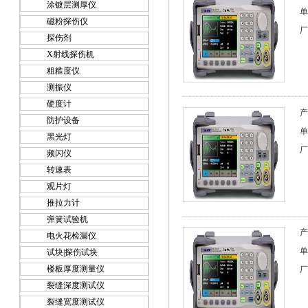
涂镀层测厚仪
单
磁粉探伤仪
厂
探伤剂
X射线探伤机
粗糙度仪
测振仪
硬度计
产
防护设备
单
黑光灯
厂
频闪仪
转速表
观片灯
推拉力计
弹簧试验机
产
电火花检漏仪
单
试块|探伤试块
楼板厚度测量仪
厂
裂缝深度测试仪
裂缝宽度测试仪