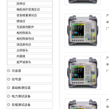
回弹仪
钢筋保护层测定仪
变形模量测试仪
产
锈蚀仪
单
无损探伤配件
厂
相控阵探头
相控阵探伤仪
涡流探伤仪
点焊探头
内窥镜
产
超声波探头
单
◎ 示波器
厂
◎ 信号源
◎ 基础检测仪器
◎ 电力测试设备
产
◎ 安规测试设备
单