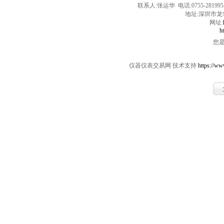
联系人:张运华 电话:0755-28199550 
地址:深圳市龙
网址:
h
您
仪器仪表交易网 技术支持
https://ww