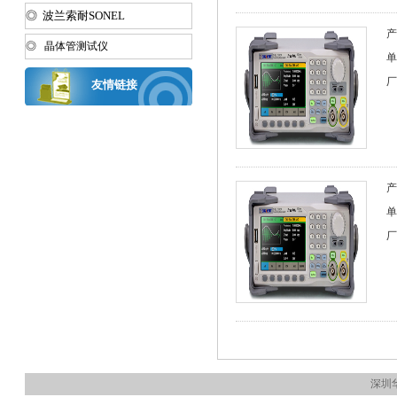
◎ 波兰索耐SONEL
产
◎ 晶体管测试仪
单
厂
友情链接
产
单
厂
深圳