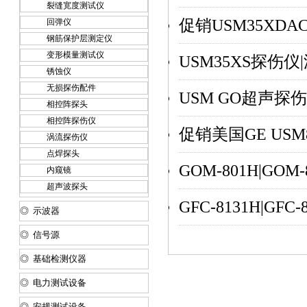
裂缝宽度测试仪
促销USM35XD
回弹仪
钢筋保护层测定仪
变形模量测试仪
USM35XS探伤仪
锈蚀仪
无损探伤配件
USM GO超声探
相控阵探头
相控阵探伤仪
促销美国GE US
涡流探伤仪
点焊探头
GOM-801H|GOM
内窥镜
超声波探头
GFC-8131H|GFC
◎ 示波器
◎ 信号源
◎ 基础检测仪器
◎ 电力测试设备
◎ 安规测试设备