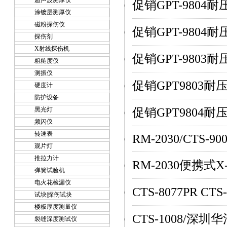
超声波测厚仪
促销GPT-9804
涂镀层测厚仪
磁粉探伤仪
促销GPT-9804
探伤剂
X射线探伤机
促销GPT-9803
粗糙度仪
测振仪
促销GPT9803
硬度计
防护设备
促销GPT9804
黑光灯
频闪仪
转速表
RM-2030/CTS-90
观片灯
推拉力计
RM-2030便携式
弹簧试验机
电火花检漏仪
CTS-8077PR C
试块|探伤试块
楼板厚度测量仪
CTS-1008/深
裂缝深度测试仪