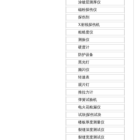
涂镀层测厚仪
磁粉探伤仪
探伤剂
X射线探伤机
粗糙度仪
测振仪
硬度计
防护设备
黑光灯
频闪仪
转速表
观片灯
推拉力计
弹簧试验机
电火花检漏仪
试块|探伤试块
楼板厚度测量仪
裂缝深度测试仪
裂缝宽度测试仪