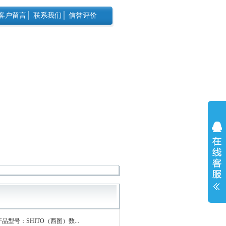
客户留言
│
联系我们
│
信誉评价
产品型号：SHITO（西图）数...